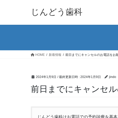
コ
ナ
ン
ビ
じんどう歯科
テ
ゲ
ン
ー
ツ
シ
へ
ョ
ス
ン
キ
に
ッ
移
HOME
新着情報
前日までにキャンセルのお電話をお
プ
動
2024年1月9日
/ 最終更新日時 :
2024年1月9日
jindo
前日までにキャンセル
じんどう歯科はお電話での予約診療を基本