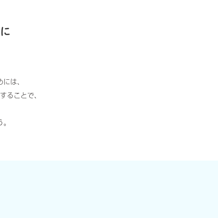
めに
めには、
することで、
う。