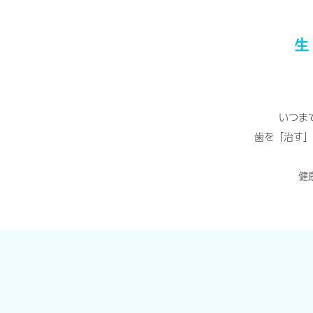
生
いつま
歯を「治す」
健