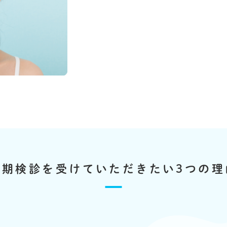
定
期検診を
受けていただきたい
3つの理