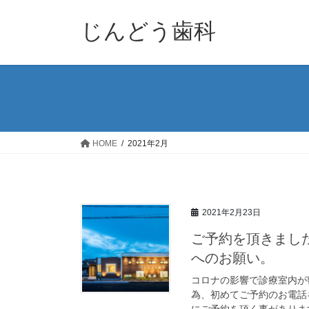
コ
ナ
ン
ビ
じんどう歯科
テ
ゲ
ン
ー
ツ
シ
へ
ョ
ス
ン
キ
に
ッ
移
HOME
2021年2月
プ
動
2021年2月23日
ご予約を頂きまし
へのお願い。
コロナの影響で診療室内が
為、初めてご予約のお電話
にご予約を頂く事があります